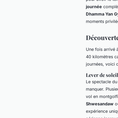
journée
complèt
Dhamma Yan G
moments privilé
Découverte
Une fois arrivé
40 kilomètres c
journées, voici 
Lever de solei
Le spectacle d
manquer. Plusieu
vol en montgolf
Shwesandaw
o
expérience uniq