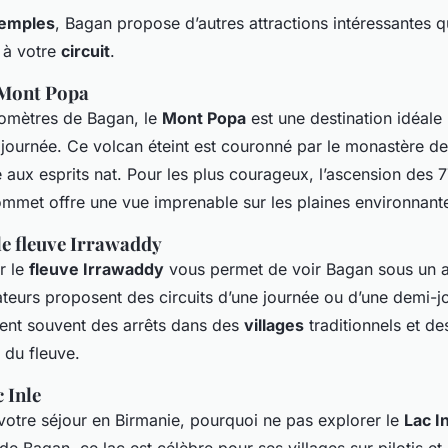
temples
, Bagan propose d’autres attractions intéressantes 
 à votre
circuit
.
 Mont Popa
lomètres de Bagan, le
Mont Popa
est une destination idéale
journée. Ce volcan éteint est couronné par le monastère de
é aux esprits nat. Pour les plus courageux, l’ascension des
mmet offre une vue imprenable sur les plaines environnant
le fleuve Irrawaddy
r le
fleuve Irrawaddy
vous permet de voir Bagan sous un a
eurs proposent des circuits d’une journée ou d’une demi-j
uent souvent des arrêts dans des
villages
traditionnels et de
 du fleuve.
 Inle
votre séjour en Birmanie, pourquoi ne pas explorer le
Lac I