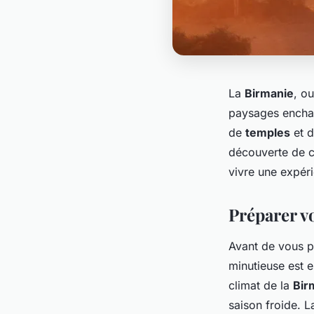
La
Birmanie
, o
paysages enchan
de
temples
et 
découverte de ce
vivre une expéri
Préparer v
Avant de vous p
minutieuse est e
climat de la
Bir
saison froide. L