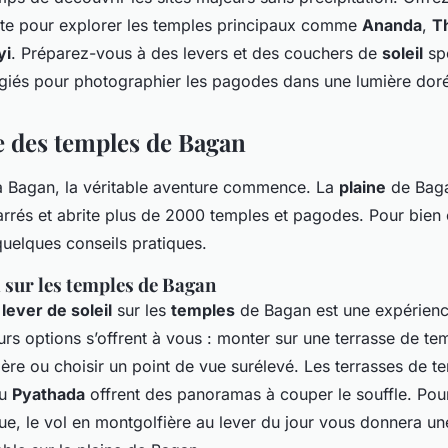
e pour explorer les temples principaux comme
Ananda
,
T
yi
. Préparez-vous à des levers et des couchers de
soleil
spe
giés pour photographier les pagodes dans une lumière dor
 des temples de Bagan
 à Bagan, la véritable aventure commence. La
plaine
de Baga
arrés et abrite plus de 2000 temples et pagodes. Pour bien
quelques conseils pratiques.
l sur les temples de Bagan
u
lever de soleil
sur les
temples
de Bagan est une expérienc
rs options s’offrent à vous : monter sur une terrasse de te
ière ou choisir un point de vue surélevé. Les terrasses de
u
Pyathada
offrent des panoramas à couper le souffle. Pou
ue, le vol en montgolfière au lever du jour vous donnera un