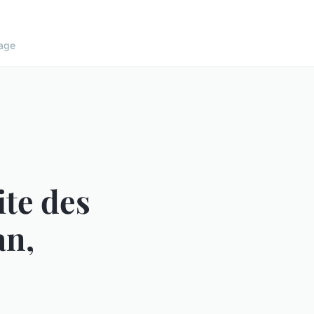
age
te des
an,