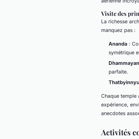
aérienne incroya
Visite des pri
La richesse arch
manquez pas :
Ananda
: Co
symétrique e
Dhammayan
parfaite.
Thatbyinny
Chaque temple a
expérience, env
anecdotes assoc
Activités 