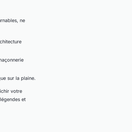
urnables, ne
chitecture
 maçonnerie
e sur la plaine.
ichir votre
 légendes et