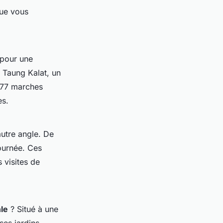
que vous
 pour une
 Taung Kalat, un
 777 marches
es.
utre angle. De
ournée. Ces
s visites de
nle
? Situé à une