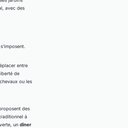
ses jardins
al, avec des
 s’imposent.
éplacer entre
iberté de
 chevaux ou les
 proposent des
raditionnel à
verte, un
dîner