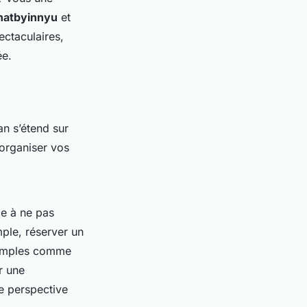
hatbyinnyu
et
ctaculaires,
ée.
n s’étend sur
 organiser vos
e à ne pas
mple, réserver un
 temples comme
r une
e perspective