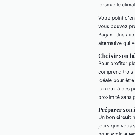
lorsque le climat
Votre point d'e
vous pouvez pr
Bagan. Une autr
alternative qui
Choisir son 
Pour profiter pl
comprend trois 
idéale pour êtr
luxueux à des p
proximité sans p
Préparer son i
Un bon
circuit
m
jours que vous 
pour avoir le te