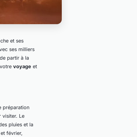
iche et ses
vec ses milliers
e partir à la
 votre
voyage
et
e préparation
 visiter. Le
des pluies et la
t février,