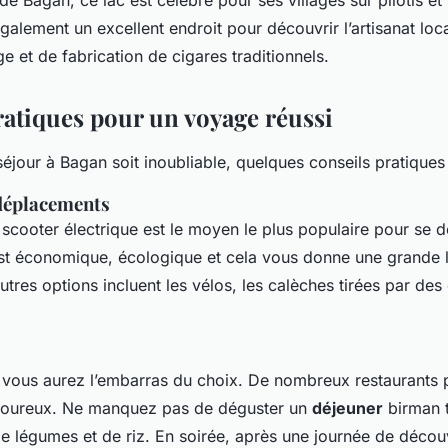
de Bagan, ce lac est célèbre pour ses villages sur pilotis et 
 également un excellent endroit pour découvrir l’artisanat loc
ge et de fabrication de cigares traditionnels.
ratiques pour un voyage réussi
éjour à Bagan soit inoubliable, quelques conseils pratiques
déplacements
 scooter électrique est le moyen le plus populaire pour se d
est économique, écologique et cela vous donne une grande l
res options incluent les vélos, les calèches tirées par des
 vous aurez l’embarras du choix. De nombreux restaurants
avoureux. Ne manquez pas de déguster un
déjeuner
birman t
de légumes et de riz. En soirée, après une journée de décou