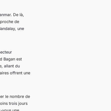
nmar. De là,
s proche de
Mandalay, une
secteur
d Bagan est
, allant du
aires offrent une
er le nombre de
ins trois jours
ez-vous une