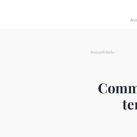
Acc
Accueil
›
Actu
Comme
te