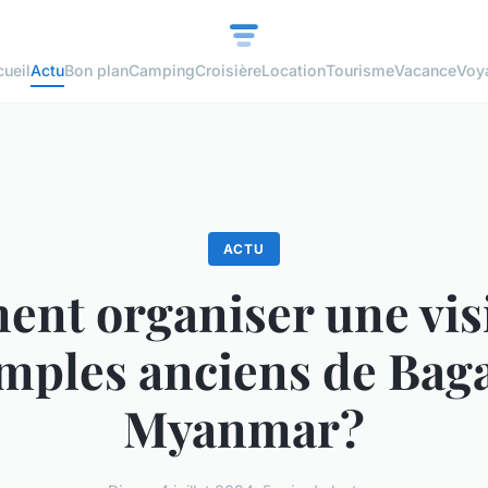
ueil
Actu
Bon plan
Camping
Croisière
Location
Tourisme
Vacance
Voy
ACTU
nt organiser une visi
mples anciens de Bag
Myanmar?