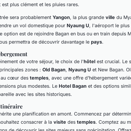
 est plus clément et les pluies rares.
ntrée sera probablement
Yangon
, la plus grande
ville
du Mya
endre un vol domestique pour
Nyaung U
, l'aéroport le plu
e option est de rejoindre Bagan en bus ou en train depuis 
 vous permettra de découvrir davantage le
pays
.
hébergement
einement de votre séjour, le choix de l'
hôtel
est crucial. Le 
principales zones :
Old Bagan
,
Nyaung U
et New Bagan. Ol
e au cœur des
temples
, avec une offre d’hébergement variée
ensions plus modestes. Le
Hotel Bagan
et des options simil
areille avec les sites historiques.
tinéraire
érite une planification en amont. Commencez par détermin
souhaitez consacrer à la
visite
des
temples
. Comptez au mo
mps de découvrir les sites majeurs sans précipitation. Offr