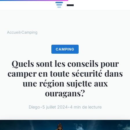
Accueil
›
Camping
CAMPING
Quels sont les conseils pour
camper en toute sécurité dans
une région sujette aux
ouragans?
Diego
•
5 juillet 2024
•
4 min de lecture