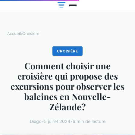
Accueil
›
Croisière
CROISIÈRE
Comment choisir une
croisière qui propose des
excursions pour observer les
baleines en Nouvelle-
Zélande?
Diego
•
5 juillet 2024
•
6 min de lecture