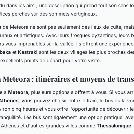
du dans les airs", une description qui prend tout son sens l
fices perchés sur des sommets vertigineux.
s
de Meteora ne sont pas seulement des lieux de culte, mais
turaux et artistiques. Avec leurs fresques byzantines, leurs 
rs vues imprenables sur la vallée, ils offrent une expérienc
baka
et
Kastraki
sont les deux villages les plus proches de
d'excellents points de départ pour votre visite.
 Meteora : itinéraires et moyens de tran
re à
Meteora
, plusieurs options s'offrent à vous. Si vous ar
Athènes
, vous pouvez choisir entre le train, le bus ou la voi
viron cinq heures et vous offre l'opportunité de découvrir 
ranquillité. Les bus sont également une option pratique, av
s Athènes et d'autres grandes villes comme
Thessalonique
.