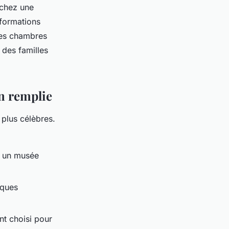
erchez une
 formations
Les chambres
 des familles
n remplie
plus célèbres.
te un musée
iques
nt choisi pour