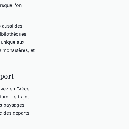
orsque l'on
 aussi des
bibliothèques
e unique aux
s monastères, et
sport
rivez en Grèce
ture. Le trajet
les paysages
ec des départs