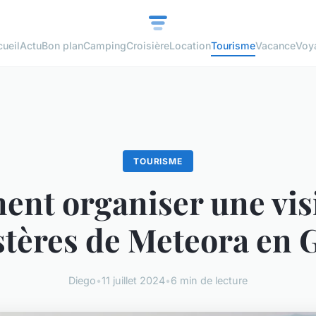
ueil
Actu
Bon plan
Camping
Croisière
Location
Tourisme
Vacance
Voy
TOURISME
nt organiser une visi
tères de Meteora en G
Diego
•
11 juillet 2024
•
6 min de lecture