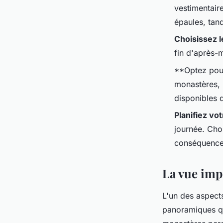
vestimentaire
épaules, tan
Choisissez 
fin d'après-m
**Optez pou
monastères, u
disponibles 
Planifiez vot
journée. Choi
conséquence
La vue imp
L'un des aspect
panoramiques qu