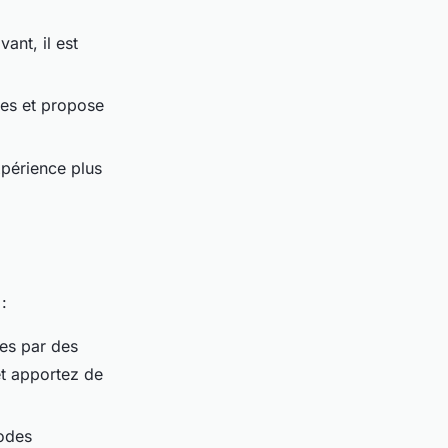
vant, il est
nes et propose
xpérience plus
:
es par des
et apportez de
odes