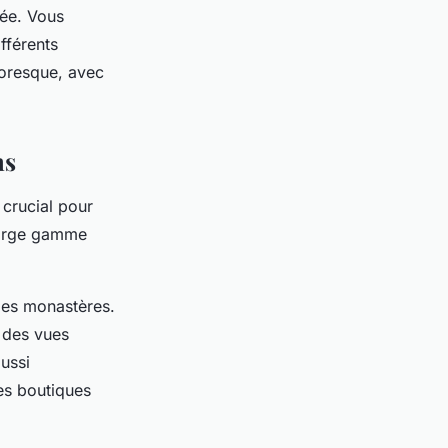
dée. Vous
fférents
toresque, avec
ns
crucial pour
large gamme
r les monastères.
 des vues
ussi
es boutiques