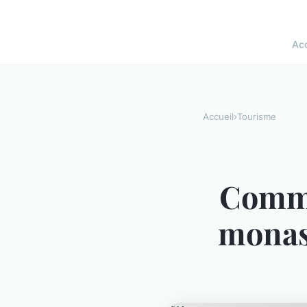
Acc
Accueil
›
Tourisme
Comme
monas