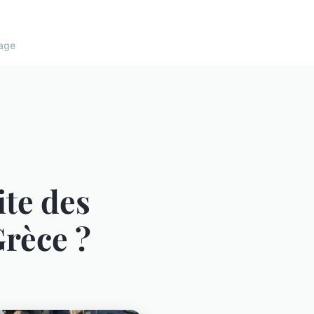
age
te des
rèce ?