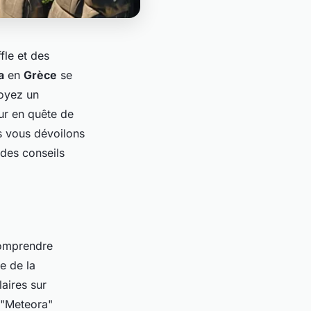
fle et des
a
en
Grèce
se
soyez un
ur en quête de
us vous dévoilons
des conseils
 comprendre
e de la
aires sur
t "Meteora"