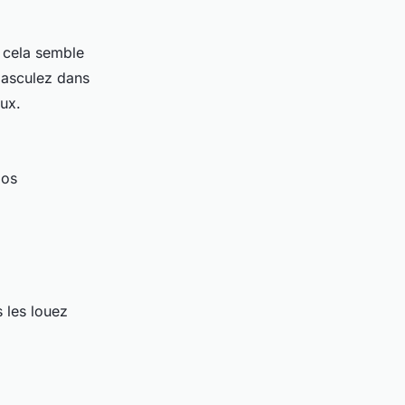
, cela semble
 basculez dans
eux.
dos
 les louez