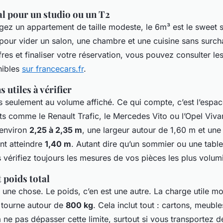
al pour un studio ou un T2
z un appartement de taille modeste, le 6m³ est le sweet sp
pour vider un salon, une chambre et une cuisine sans surch
res et finaliser votre réservation, vous pouvez consulter le
nibles
sur francecars.fr
.
 utiles à vérifier
 seulement au volume affiché. Ce qui compte, c’est l’espace
s comme le Renault Trafic, le Mercedes Vito ou l’Opel Vivar
’environ
2,25 à 2,35 m
, une largeur autour de 1,60 m et une
nt atteindre
1,40 m
. Autant dire qu’un sommier ou une tabl
 vérifiez toujours les mesures de vos pièces les plus volum
t poids total
 une chose. Le poids, c’en est une autre. La charge utile m
³ tourne autour de
800 kg
. Cela inclut tout : cartons, meubl
 ne pas dépasser cette limite, surtout si vous transportez d