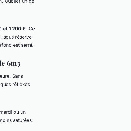
n. Oublier un de
 et 1 200 €
. Ce
e, sous réserve
afond est serré.
 de 6m3
heure. Sans
lques réflexes
 mardi ou un
moins saturées,