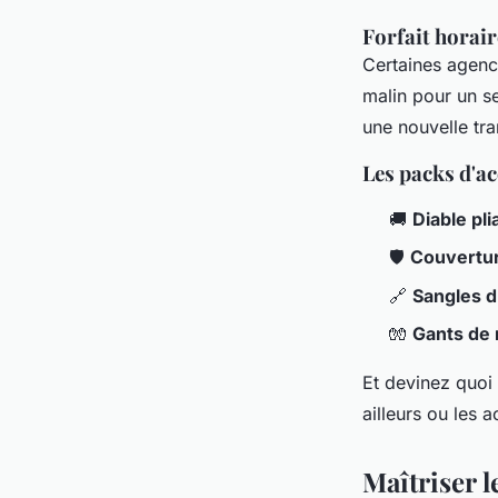
Forfait horair
Certaines agence
malin pour un se
une nouvelle tra
Les packs d'a
🚚
Diable pli
🛡️
Couvertur
🔗
Sangles d
🧤
Gants de
Et devinez quoi
ailleurs ou les a
Maîtriser l