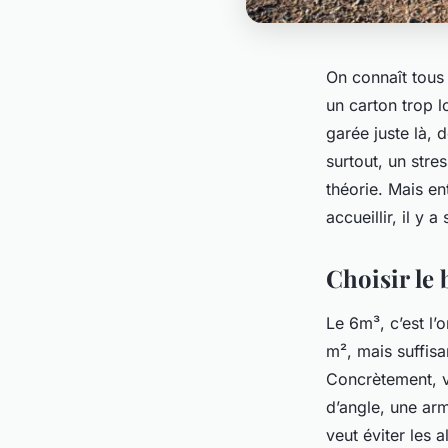
On connaît tous
un carton trop l
garée juste là, 
surtout, un stre
théorie. Mais en
accueillir, il y
Choisir le
Le 6m³, c’est l’
m², mais suffis
Concrètement, v
d’angle, une ar
veut éviter les 