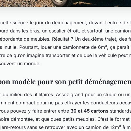
 cette scène : le jour du déménagement, devant l’entrée de 
ourd dans les bras, un escalier étroit, et surtout, une camion
débordante de meubles. Résultat ? Un deuxième trajet, des f
ss inutile. Pourtant, louer une camionnette de 6m³, ça paraît
tre ce qu’on imagine transporter et ce que le véhicule peut 
 a souvent un monde.
 bon modèle pour son petit déménagemen
or du milieu des utilitaires. Assez grand pour un studio ou u
amment compact pour ne pas effrayer les conducteurs occas
ous pouvez y faire entrer entre
30 et 45 cartons
standards
moire démontée, et quelques petits meubles. C’est le format
allers-retours sans se retrouver avec un camion de 12m³ à mo