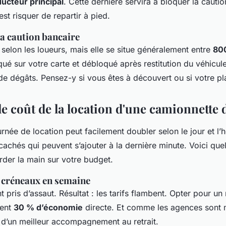
ucteur principal
. Cette dernière servira à bloquer la cautio
est risquer de repartir à pied.
la caution bancaire
 selon les loueurs, mais elle se situe généralement entre
800
ué sur votre carte et débloqué après restitution du véhicul
s de dégâts. Pensez-y si vous êtes à découvert ou si votre pl
le coût de la location d'une camionnette
urnée de location peut facilement doubler selon le jour et l’
 cachés qui peuvent s’ajouter à la dernière minute. Voici que
rder la main sur votre budget.
s créneaux en semaine
 pris d’assaut. Résultat : les tarifs flambent. Opter pour un
vent
30 % d’économie
directe. Et comme les agences sont 
 d’un meilleur accompagnement au retrait.