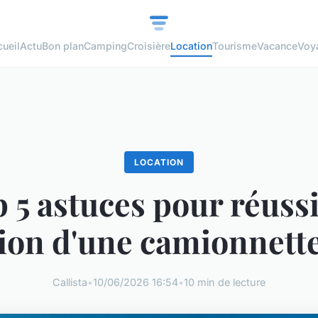
ueil
Actu
Bon plan
Camping
Croisière
Location
Tourisme
Vacance
Voy
LOCATION
 5 astuces pour réussi
tion d'une camionnett
Callista
•
10/06/2026 16:54
•
10 min de lecture