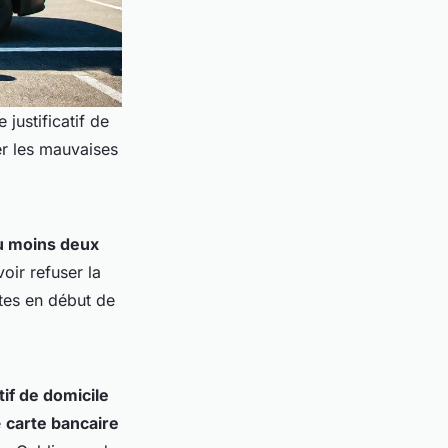
justificatif de
ter les mauvaises
u moins deux
oir refuser la
êtes en début de
atif de domicile
e
carte bancaire