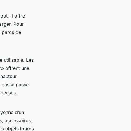
ot. Il offre
arger. Pour
s parcs de
 utilisable. Les
o offrent une
 hauteur
e basse passe
ineuses.
oyenne d’un
es, accessoires.
es objets lourds