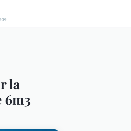
age
r la
e 6m3