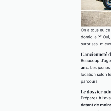
On a tous eu ce
domicile ?” Oui,
surprises, mieux
L’ancienneté 
Beaucoup d’agen
ans
. Les jeunes
location selon l
parcours.
Le dossier ad
Préparez à l’av
datant de moins