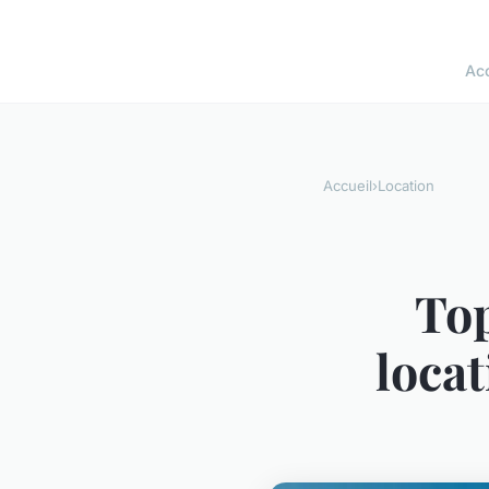
Acc
Accueil
›
Location
Top
loca