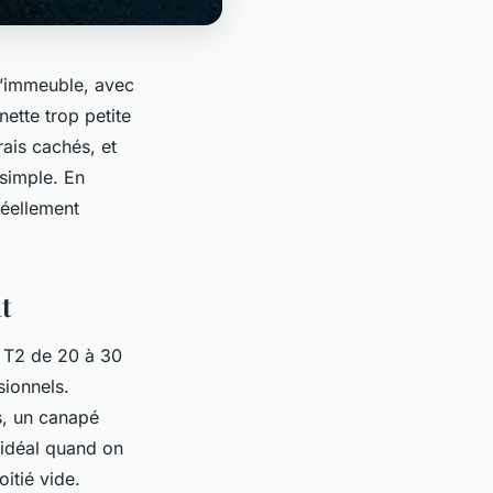
l’immeuble, avec
nette trop petite
rais cachés, et
 simple. En
réellement
t
n T2 de 20 à 30
ionnels.
, un canapé
 idéal quand on
itié vide.